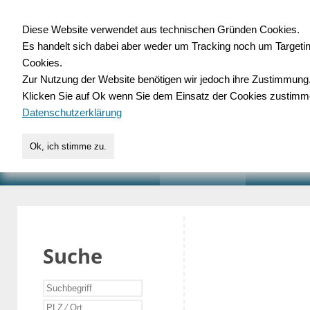
Diese Website verwendet aus technischen Gründen Cookies.
Es handelt sich dabei aber weder um Tracking noch um Targeti
Gewerbedatenbank.o
Cookies.
Zur Nutzung der Website benötigen wir jedoch ihre Zustimmung
für Handwerk, Dienstleist
Klicken Sie auf Ok wenn Sie dem Einsatz der Cookies zustimm
Datenschutzerklärung
Ok, ich stimme zu.
START
SUCHE
VERZEICHNIS
AKTUELLE
Suche