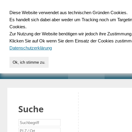
Diese Website verwendet aus technischen Gründen Cookies.
Es handelt sich dabei aber weder um Tracking noch um Targeti
Gewerbedatenbank.o
Cookies.
Zur Nutzung der Website benötigen wir jedoch ihre Zustimmung
für Handwerk, Dienstleist
Klicken Sie auf Ok wenn Sie dem Einsatz der Cookies zustimm
Datenschutzerklärung
Ok, ich stimme zu.
START
SUCHE
VERZEICHNIS
AKTUELLE
Suche