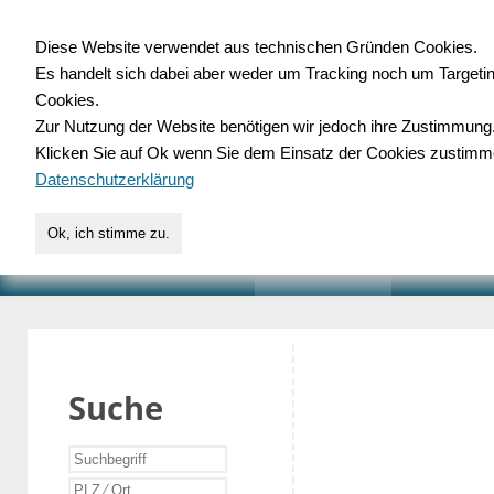
Diese Website verwendet aus technischen Gründen Cookies.
Es handelt sich dabei aber weder um Tracking noch um Targeti
Gewerbedatenbank.o
Cookies.
Zur Nutzung der Website benötigen wir jedoch ihre Zustimmung
für Handwerk, Dienstleist
Klicken Sie auf Ok wenn Sie dem Einsatz der Cookies zustimm
Datenschutzerklärung
Ok, ich stimme zu.
START
SUCHE
VERZEICHNIS
AKTUELLE
Suche