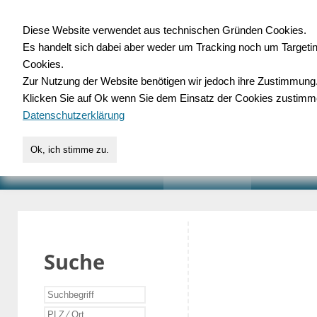
Diese Website verwendet aus technischen Gründen Cookies.
Es handelt sich dabei aber weder um Tracking noch um Targeti
Gewerbedatenbank.o
Cookies.
Zur Nutzung der Website benötigen wir jedoch ihre Zustimmung
für Handwerk, Dienstleist
Klicken Sie auf Ok wenn Sie dem Einsatz der Cookies zustimm
Datenschutzerklärung
Ok, ich stimme zu.
START
SUCHE
VERZEICHNIS
AKTUELLE
Suche