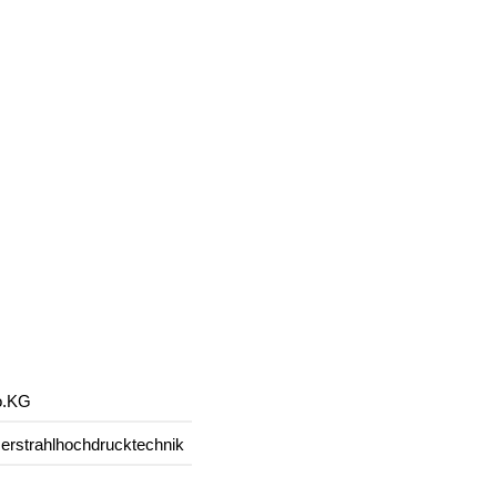
o.KG
serstrahlhochdrucktechnik