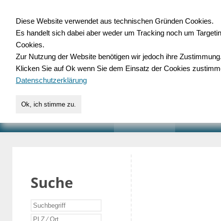
Diese Website verwendet aus technischen Gründen Cookies.
Es handelt sich dabei aber weder um Tracking noch um Targeti
Gewerbedatenbank.o
Cookies.
Zur Nutzung der Website benötigen wir jedoch ihre Zustimmung
für Handwerk, Dienstleist
Klicken Sie auf Ok wenn Sie dem Einsatz der Cookies zustimm
Datenschutzerklärung
Ok, ich stimme zu.
START
SUCHE
VERZEICHNIS
AKTUELLE
Suche