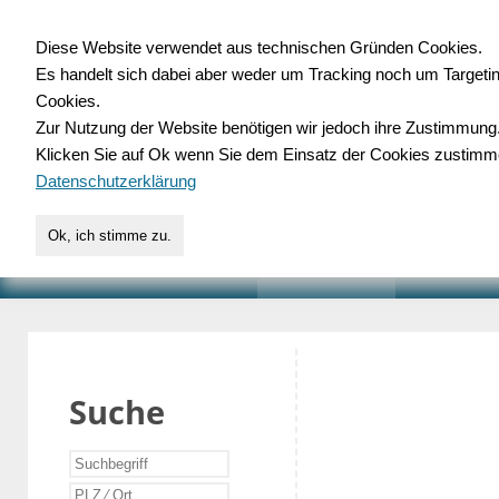
Diese Website verwendet aus technischen Gründen Cookies.
Es handelt sich dabei aber weder um Tracking noch um Targeti
Gewerbedatenbank.o
Cookies.
Zur Nutzung der Website benötigen wir jedoch ihre Zustimmung
für Handwerk, Dienstleist
Klicken Sie auf Ok wenn Sie dem Einsatz der Cookies zustimm
Datenschutzerklärung
Ok, ich stimme zu.
START
SUCHE
VERZEICHNIS
AKTUELLE
Suche