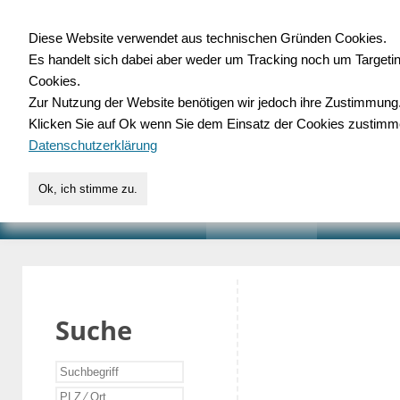
Diese Website verwendet aus technischen Gründen Cookies.
Es handelt sich dabei aber weder um Tracking noch um Targeti
Gewerbedatenbank.o
Cookies.
Zur Nutzung der Website benötigen wir jedoch ihre Zustimmung
für Handwerk, Dienstleist
Klicken Sie auf Ok wenn Sie dem Einsatz der Cookies zustimm
Datenschutzerklärung
Ok, ich stimme zu.
START
SUCHE
VERZEICHNIS
AKTUELLE
Suche