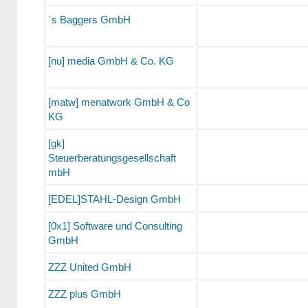
`s Baggers GmbH
[nu] media GmbH & Co. KG
[matw] menatwork GmbH & Co
KG
[gk]
Steuerberatungsgesellschaft
mbH
[EDEL]STAHL-Design GmbH
[0x1] Software und Consulting
GmbH
ZZZ United GmbH
ZZZ plus GmbH