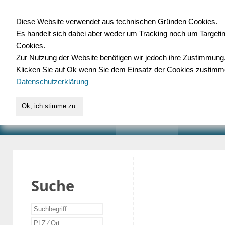
Diese Website verwendet aus technischen Gründen Cookies.
Es handelt sich dabei aber weder um Tracking noch um Targeti
Gewerbedatenbank.o
Cookies.
Zur Nutzung der Website benötigen wir jedoch ihre Zustimmung
für Handwerk, Dienstleist
Klicken Sie auf Ok wenn Sie dem Einsatz der Cookies zustimm
Datenschutzerklärung
Ok, ich stimme zu.
START
SUCHE
VERZEICHNIS
AKTUELLE
Suche