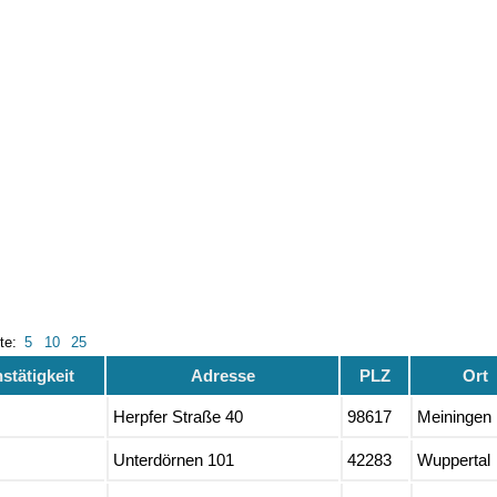
ite:
5
10
25
tätigkeit
Adresse
PLZ
Ort
Herpfer Straße 40
98617
Meiningen
Unterdörnen 101
42283
Wuppertal