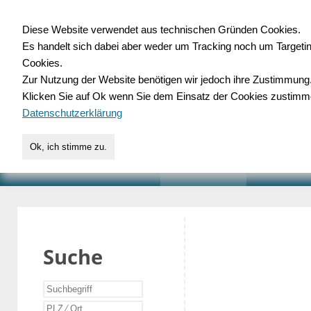
Diese Website verwendet aus technischen Gründen Cookies.
Es handelt sich dabei aber weder um Tracking noch um Targeti
Gewerbedatenbank.o
Cookies.
Zur Nutzung der Website benötigen wir jedoch ihre Zustimmung
für Handwerk, Dienstleist
Klicken Sie auf Ok wenn Sie dem Einsatz der Cookies zustimm
Datenschutzerklärung
Ok, ich stimme zu.
START
SUCHE
VERZEICHNIS
AKTUELLE
Suche