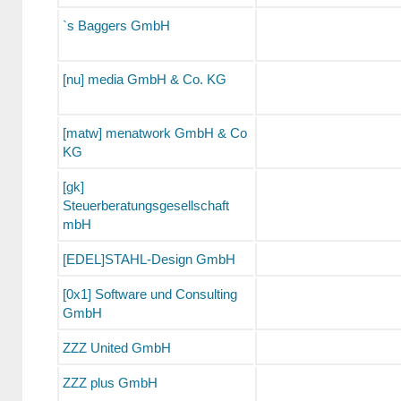
`s Baggers GmbH
[nu] media GmbH & Co. KG
[matw] menatwork GmbH & Co
KG
[gk]
Steuerberatungsgesellschaft
mbH
[EDEL]STAHL-Design GmbH
[0x1] Software und Consulting
GmbH
ZZZ United GmbH
ZZZ plus GmbH