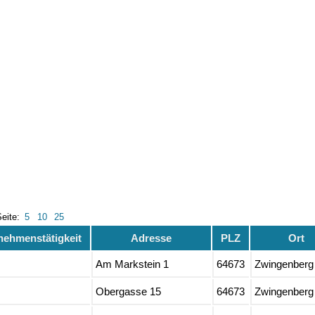
Seite:
5
10
25
nehmenstätigkeit
Adresse
PLZ
Ort
Am Markstein 1
64673
Zwingenberg
Obergasse 15
64673
Zwingenberg