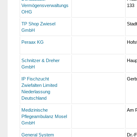
Vermögensverwaltungs
133
OHG
TP Shop Zwiesel
Stadt
GmbH
Peraax KG
Hofst
Schnitzer & Dreher
Haup
GmbH
IP Fischzucht
Gerb
Zwiefalten Limited
Niederlassung
Deutschland
Medizinische
Am P
Pflegeambulanz Mosel
GmbH
General System
Dr.-F