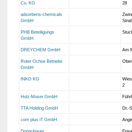
Co. KG
28
adsorbens-chemicals
Zwin
GmbH
Stra
PHB Beteiligungs
Stuc
GmbH
DREYCHEM GmbH
Am M
Roter Ochse Betriebs
Ober
GmbH
INKO KG
Wies
2
Holz-Moser GmbH
Führ
TTA Holding GmbH
Dr.-S
com plus iT GmbH
Ange
Donaubauer
Frau