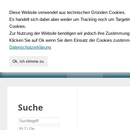
Diese Website verwendet aus technischen Gründen Cookies.
Es handelt sich dabei aber weder um Tracking noch um Targeti
Gewerbedatenbank.o
Cookies.
Zur Nutzung der Website benötigen wir jedoch ihre Zustimmung
für Handwerk, Dienstleist
Klicken Sie auf Ok wenn Sie dem Einsatz der Cookies zustimm
Datenschutzerklärung
Ok, ich stimme zu.
START
SUCHE
VERZEICHNIS
AKTUELLE
Suche