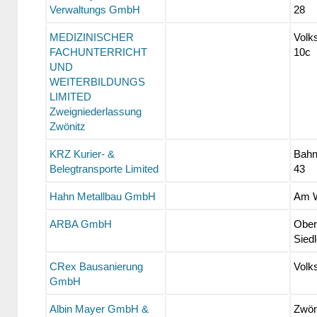
Verwaltungs GmbH
28
MEDIZINISCHER
Volk
FACHUNTERRICHT
10c
UND
WEITERBILDUNGS
LIMITED
Zweigniederlassung
Zwönitz
KRZ Kurier- &
Bahn
Belegtransporte Limited
43
Hahn Metallbau GmbH
Am W
ARBA GmbH
Ober
Sied
CRex Bausanierung
Volk
GmbH
Albin Mayer GmbH &
Zwön