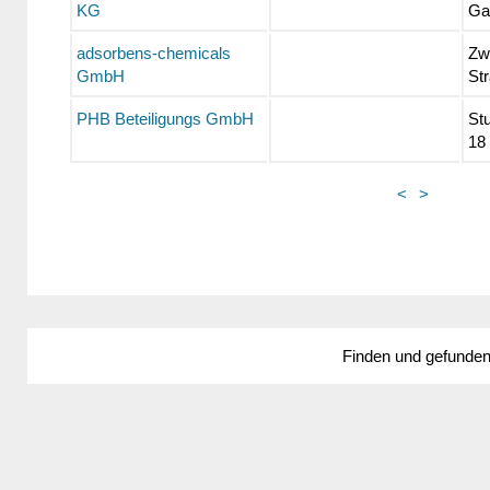
KG
Ga
adsorbens-chemicals
Zw
GmbH
St
PHB Beteiligungs GmbH
St
18
<
>
Finden und gefunde