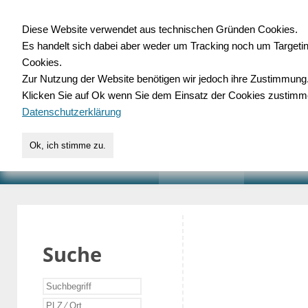
Diese Website verwendet aus technischen Gründen Cookies.
Es handelt sich dabei aber weder um Tracking noch um Targeti
Gewerbedatenbank.o
Cookies.
Zur Nutzung der Website benötigen wir jedoch ihre Zustimmung
für Handwerk, Dienstleist
Klicken Sie auf Ok wenn Sie dem Einsatz der Cookies zustimm
Datenschutzerklärung
Ok, ich stimme zu.
START
SUCHE
VERZEICHNIS
AKTUELLE
Suche