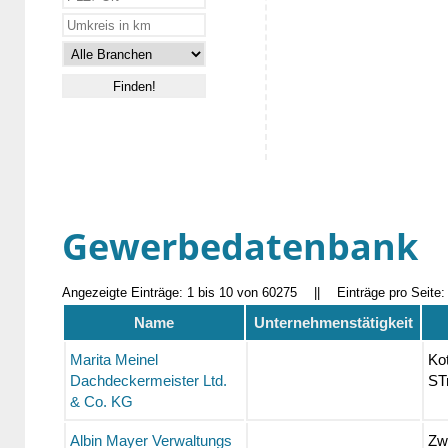
Gewerbedatenbank
Angezeigte Einträge: 1 bis 10 von 60275
||
Einträge pro Seite
Name
Unternehmenstätigkeit
Marita Meinel
Ko
Dachdeckermeister Ltd.
STr
& Co. KG
Albin Mayer Verwaltungs
Zw