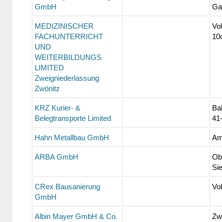
GmbH
Ga
MEDIZINISCHER
Vo
FACHUNTERRICHT
10
UND
WEITERBILDUNGS
LIMITED
Zweigniederlassung
Zwönitz
KRZ Kurier- &
Ba
Belegtransporte Limited
41
Hahn Metallbau GmbH
Am
ARBA GmbH
Ob
Sie
CRex Bausanierung
Vol
GmbH
Albin Mayer GmbH & Co.
Zw