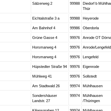
Sälzerweg 2
99988
Diedorf b Mühlha
Thür
Eichtalstraße 3 a
99988
Heyerode
Am Bahnhof 4
99986
Oberdorla
Grüne Gasse 4
99976
Anrode OT Dörn
Horsmarweg 4
99976
Anrode/Lengefeld
Horsmarweg 4
99976
Lengefeld
Hüpstedter Straße 94
99976
Eigenrode
Mühlweg 41
99976
Sollstedt
Am Stadtwald 26
99974
Mühlhausen
Sondershäuser
99974
Mühlhausen
Landstr. 27
/Thüringen
Kiliansgraben 12
99974
Mühlhausen