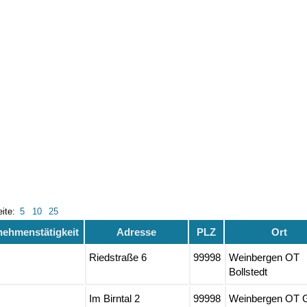
eite:
5
10
25
nehmenstätigkeit
Adresse
PLZ
Ort
Riedstraße 6
99998
Weinbergen OT
Bollstedt
Im Birntal 2
99998
Weinbergen OT 