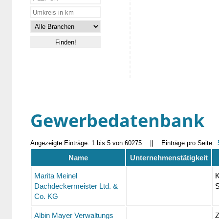
Gewerbedatenbank
Angezeigte Einträge: 1 bis 5 von 60275
||
Einträge pro Seite:
Name
Unternehmenstätigkeit
Marita Meinel
K
Dachdeckermeister Ltd. &
S
Co. KG
Albin Mayer Verwaltungs
Z