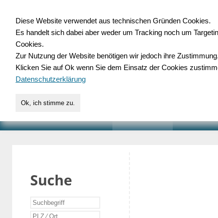
Diese Website verwendet aus technischen Gründen Cookies.
Es handelt sich dabei aber weder um Tracking noch um Targeti
Gewerbedatenbank.o
Cookies.
Zur Nutzung der Website benötigen wir jedoch ihre Zustimmung
für Handwerk, Dienstleist
Klicken Sie auf Ok wenn Sie dem Einsatz der Cookies zustimm
Datenschutzerklärung
Ok, ich stimme zu.
START
SUCHE
VERZEICHNIS
AKTUELLE
Suche