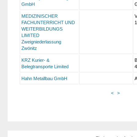
GmbH
G
MEDIZINISCHER
V
FACHUNTERRICHT UND
1
WEITERBILDUNGS
LIMITED
Zweigniederlassung
Zwönitz
KRZ Kurier- &
B
Belegtransporte Limited
4
Hahn Metallbau GmbH
A
<
>