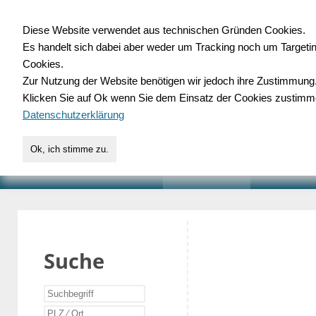
Diese Website verwendet aus technischen Gründen Cookies.
Es handelt sich dabei aber weder um Tracking noch um Targeti
Gewerbedatenbank.o
Cookies.
Zur Nutzung der Website benötigen wir jedoch ihre Zustimmung
für Handwerk, Dienstleist
Klicken Sie auf Ok wenn Sie dem Einsatz der Cookies zustimm
Datenschutzerklärung
Ok, ich stimme zu.
START
SUCHE
VERZEICHNIS
AKTUELLE
Suche