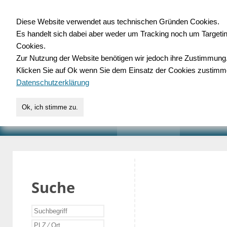
Diese Website verwendet aus technischen Gründen Cookies.
Es handelt sich dabei aber weder um Tracking noch um Targeti
Gewerbedatenbank.o
Cookies.
Zur Nutzung der Website benötigen wir jedoch ihre Zustimmung
für Handwerk, Dienstleist
Klicken Sie auf Ok wenn Sie dem Einsatz der Cookies zustimm
Datenschutzerklärung
Ok, ich stimme zu.
START
SUCHE
VERZEICHNIS
AKTUELLE
Suche