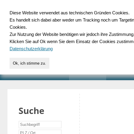
Diese Website verwendet aus technischen Gründen Cookies.
Es handelt sich dabei aber weder um Tracking noch um Targeti
Gewerbedatenbank.o
Cookies.
Zur Nutzung der Website benötigen wir jedoch ihre Zustimmung
für Handwerk, Dienstleist
Klicken Sie auf Ok wenn Sie dem Einsatz der Cookies zustimm
Datenschutzerklärung
Ok, ich stimme zu.
START
SUCHE
VERZEICHNIS
AKTUELLE
Suche