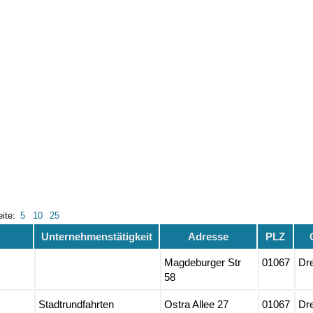
eite:
5
10
25
Unternehmenstätigkeit
Adresse
PLZ
Magdeburger Str
01067
Dr
58
Stadtrundfahrten
Ostra Allee 27
01067
Dr