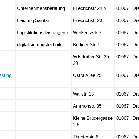
Unternehmensberatung
Friedrichstr 24 b
01067
Dr
Heizung Sanitär
Friedrichstr 29
01067
Dr
Logistikdienstleistungemn
Weißeritzstr 3
01067
Dr
digitalisierungstechnik
Berliner Str 7
01067
Dr
Wilsdruffer Str. 25 -
01067
Dr
29
assung
Ostra Allee 25
01067
Dr
Wallstr. 13
01067
Dr
Ammonstr. 35
01067
Dr
Kleine Brüdergasse
01067
Dr
1-5
Theaterstr. 6
01067
Dr