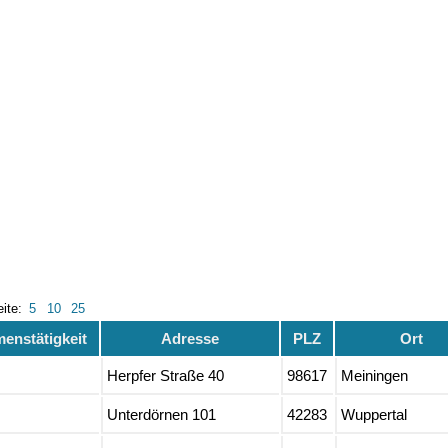
eite:
5
10
25
enstätigkeit
Adresse
PLZ
Ort
Herpfer Straße 40
98617
Meiningen
Unterdörnen 101
42283
Wuppertal