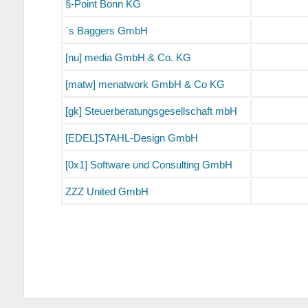
§-Point Bonn KG
`s Baggers GmbH
[nu] media GmbH & Co. KG
[matw] menatwork GmbH & Co KG
[gk] Steuerberatungsgesellschaft mbH
[EDEL]STAHL-Design GmbH
[0x1] Software und Consulting GmbH
ZZZ United GmbH