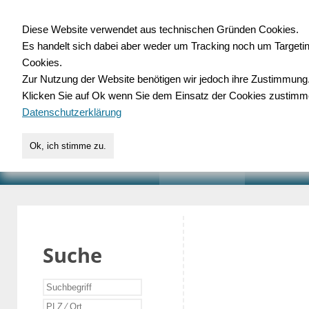
Diese Website verwendet aus technischen Gründen Cookies.
Es handelt sich dabei aber weder um Tracking noch um Targeti
Gewerbedatenbank.o
Cookies.
Zur Nutzung der Website benötigen wir jedoch ihre Zustimmung
für Handwerk, Dienstleist
Klicken Sie auf Ok wenn Sie dem Einsatz der Cookies zustimm
Datenschutzerklärung
Ok, ich stimme zu.
START
SUCHE
VERZEICHNIS
AKTUELLE
Suche