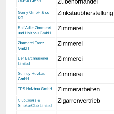
Zubehörhandel
OMSA GmbH
Zinkstaubherstellung
Gorny GmbH & co
KG
Zimmerei
Ralf Adler Zimmerei
und Holzbau GmbH
Zimmerei
Zimmerei Franz
GmbH
Zimmerei
Der Barchhusener
Limited
Zimmerei
Schnoy Holzbau
GmbH
Zimmerarbeiten
TPS Holzbau GmbH
Zigarrenvertrieb
ClubCigars &
SmokerClub Limited