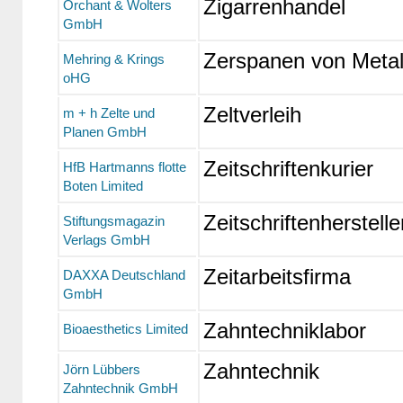
Zigarrenhandel
Orchant & Wolters
GmbH
Zerspanen von Metal
Mehring & Krings
oHG
Zeltverleih
m + h Zelte und
Planen GmbH
Zeitschriftenkurier
HfB Hartmanns flotte
Boten Limited
Zeitschriftenherstelle
Stiftungsmagazin
Verlags GmbH
Zeitarbeitsfirma
DAXXA Deutschland
GmbH
Zahntechniklabor
Bioaesthetics Limited
Zahntechnik
Jörn Lübbers
Zahntechnik GmbH