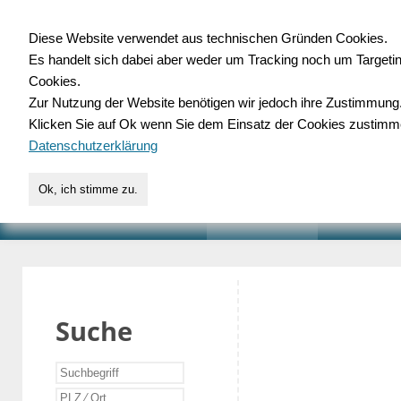
Diese Website verwendet aus technischen Gründen Cookies.
Es handelt sich dabei aber weder um Tracking noch um Targeti
Gewerbedatenbank.o
Cookies.
Zur Nutzung der Website benötigen wir jedoch ihre Zustimmung
für Handwerk, Dienstleist
Klicken Sie auf Ok wenn Sie dem Einsatz der Cookies zustimm
Datenschutzerklärung
Ok, ich stimme zu.
START
SUCHE
VERZEICHNIS
AKTUELLE
Suche