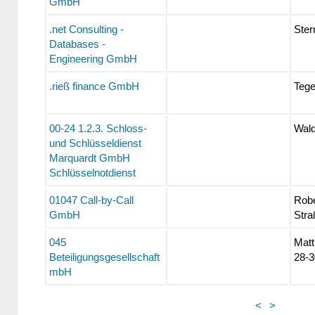
GmbH
.net Consulting -
Ster
Databases -
Engineering GmbH
.rieß finance GmbH
Teg
00-24 1.2.3. Schloss-
Wald
und Schlüsseldienst
Marquardt GmbH
Schlüsselnotdienst
01047 Call-by-Call
Robe
GmbH
Stra
045
Matt
Beteiligungsgesellschaft
28-3
mbH
<
>