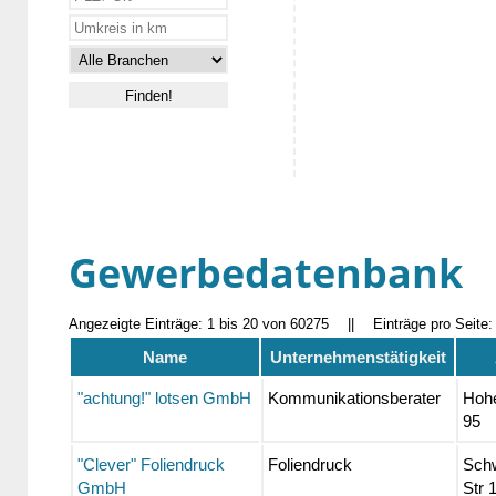
Gewerbedatenbank
Angezeigte Einträge: 1 bis 20 von 60275
||
Einträge pro Seite
Name
Unternehmenstätigkeit
"achtung!" lotsen GmbH
Kommunikationsberater
Hohe
95
"Clever" Foliendruck
Foliendruck
Sch
GmbH
Str 