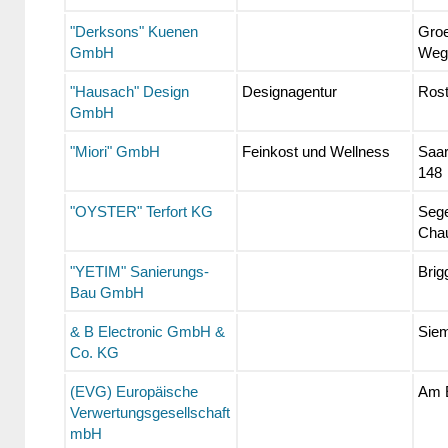
"Derksons" Kuenen
Groe
GmbH
Weg
"Hausach" Design
Designagentur
Rost
GmbH
"Miori" GmbH
Feinkost und Wellness
Saar
148
"OYSTER" Terfort KG
Seg
Cha
"YETIM" Sanierungs-
Brig
Bau GmbH
& B Electronic GmbH &
Siem
Co. KG
(EVG) Europäische
Am 
Verwertungsgesellschaft
mbH