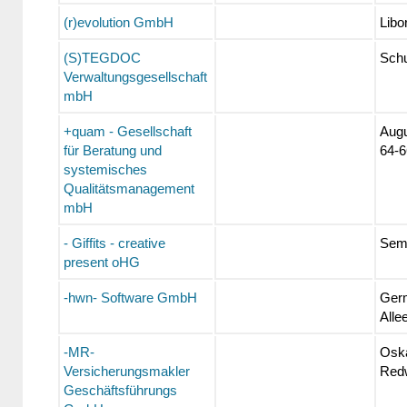
(r)evolution GmbH
Libor
(S)TEGDOC
Schu
Verwaltungsgesellschaft
mbH
+quam - Gesellschaft
Augu
für Beratung und
64-6
systemisches
Qualitätsmanagement
mbH
- Giffits - creative
Semp
present oHG
-hwn- Software GmbH
Ger
Alle
-MR-
Oska
Versicherungsmakler
Redw
Geschäftsführungs