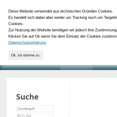
Diese Website verwendet aus technischen Gründen Cookies.
Es handelt sich dabei aber weder um Tracking noch um Targeti
Gewerbedatenbank.o
Cookies.
Zur Nutzung der Website benötigen wir jedoch ihre Zustimmung
für Handwerk, Dienstleist
Klicken Sie auf Ok wenn Sie dem Einsatz der Cookies zustimm
Datenschutzerklärung
Ok, ich stimme zu.
START
SUCHE
VERZEICHNIS
AKTUELLE
Suche